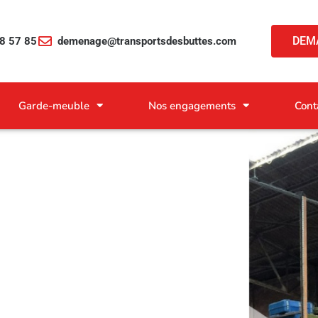
DEM
8 57 85
demenage@transportsdesbuttes.com
Garde-meuble
Nos engagements
Cont