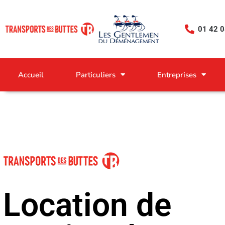
Aller
au
01 42 0
contenu
Accueil
Particuliers
Entreprises
Location de