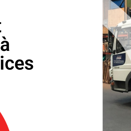
t
 à
vices