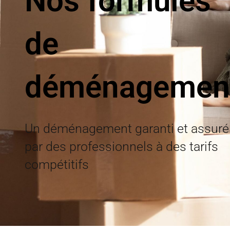
Nos formules
de
déménagemen
Un déménagement garanti et assuré
par des professionnels à des tarifs
compétitifs