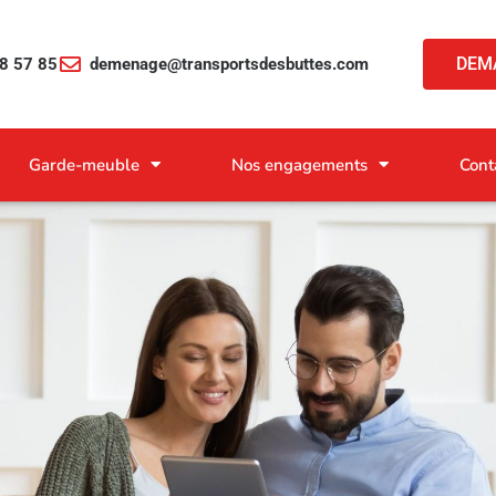
DEM
8 57 85
demenage@transportsdesbuttes.com
Garde-meuble
Nos engagements
Cont