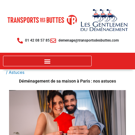
Aller
au
contenu
01 42 08 57 85
demenage@transportsdesbuttes.com
/
Astuces
Déménagement de sa maison à Paris : nos astuces