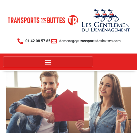
Aller
au
contenu
01 42 08 57 85
demenage@transportsdesbuttes.com