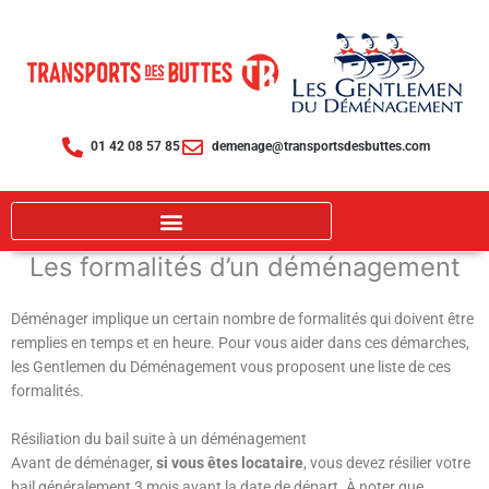
Aller
au
contenu
01 42 08 57 85
demenage@transportsdesbuttes.com
Les formalités d’un déménagement
Déménager implique un certain nombre de formalités qui doivent être
remplies en temps et en heure. Pour vous aider dans ces démarches,
les Gentlemen du Déménagement vous proposent une liste de ces
formalités.
Résiliation du bail suite à un déménagement
Avant de déménager,
si vous êtes locataire
, vous devez résilier votre
bail généralement 3 mois avant la date de départ. À noter que