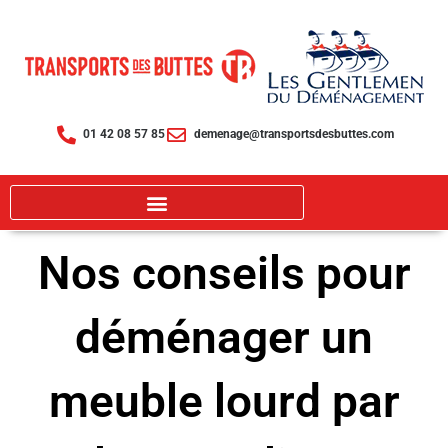
Aller
au
contenu
01 42 08 57 85
demenage@transportsdesbuttes.com
Nos conseils pour
déménager un
meuble lourd par